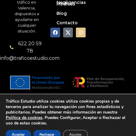
tráfico en
Negligencias
Médicas
Valencia,
Blog
dispuestos a
ayudarte en
Contacto
cualquier
situación.
622 20 59
78
info@traficoestudio.com
Tráfico Estudio utiliza cookies utiliza cookies propias y de
Política de Privacidad
Política de Cookies
terceros para analizar tu navegación con fines estadísticos y
publicitarios. Puedes obtener más información en nuestra
Política de cookies
. Puedes Configurar, Aceptar o Rechazar el
Aviso Legal
Accesibilidad
uso de estas cookies.
©
Tráfico Estudio
– Todos los derechos reservados
Aceptar
Rechazar
Ajustes