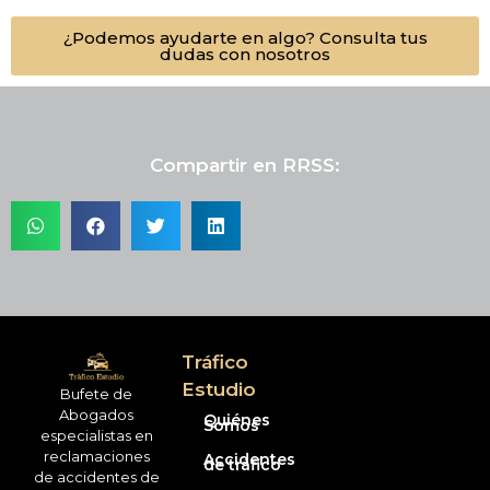
¿Podemos ayudarte en algo? Consulta tus
dudas con nosotros
Compartir en RRSS:
Tráfico
Estudio
Bufete de
Abogados
Quiénes
Somos
especialistas en
reclamaciones
Accidentes
de tráfico
de accidentes de