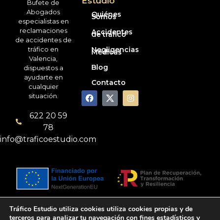
Estudio
Bufete de
Abogados
Quiénes
Somos
especialistas en
reclamaciones
Accidentes
de tráfico
de accidentes de
tráfico en
Negligencias
Médicas
Valencia,
Blog
dispuestos a
ayudarte en
Contacto
cualquier
situación.
622 20 59
78
info@traficoestudio.com
Tráfico Estudio utiliza cookies utiliza cookies propias y de
Política de Privacidad
Política de Cookies
terceros para analizar tu navegación con fines estadísticos y