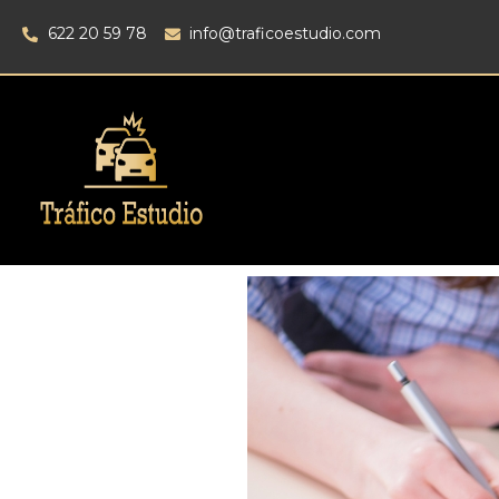
622 20 59 78
info@traficoestudio.com