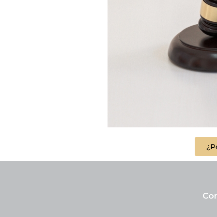
¿P
Com