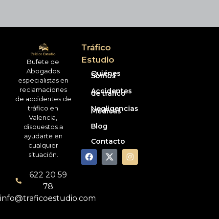
Tráfico
Estudio
Bufete de
Abogados
Quiénes
Somos
especialistas en
reclamaciones
Accidentes
de tráfico
de accidentes de
tráfico en
Negligencias
Médicas
Valencia,
Blog
dispuestos a
ayudarte en
Contacto
cualquier
situación.
622 20 59
78
info@traficoestudio.com